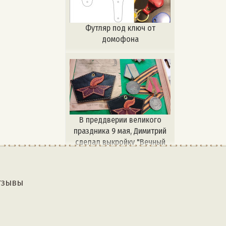
Футляр под ключ от
домофона
В преддверии великого
праздника 9 мая, Димитрий
сделал выкройку "Вечный
огонь". Вы можете сделать
брелок или нашивку на ваше
изделие. В память тех, кто
тзывы
отдал свои жизни за наше
будущее. Спасибо автору
выкройки [club225703621|
Выкройки на заказ]