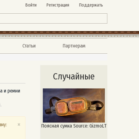
Войти
Регистрация
Поддержать
Статьи
Партнерам
Случайные
а и ремни
.
×
му:
Поясная сумка Source: GizmoLT