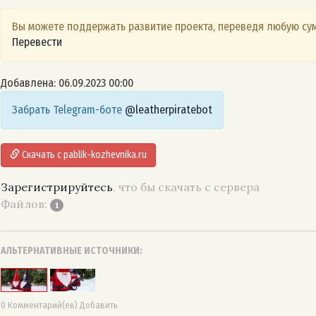
Вы можете поддержать развитие проекта, переведя любую сум
Перевести
Добавлена: 06.09.2023 00:00
Забрать Telegram-боте
@leatherpiratebot
Скачать с pablik-kozhevnika.ru
Зарегистрируйтесь
, что бы скачать с сервера
Файлов:
1
АЛЬТЕРНАТИВНЫЕ ИСТОЧНИКИ:
0 Комментарий(ев) Добавить