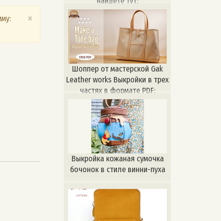
найдете тут:
https://patternhub.su
×
му:
Шоппер от мастерской Gak
Leather works Выкройки в трех
частях в формате PDF:
Выкройка кожаная сумочка
бочонок в стиле винни-пуха