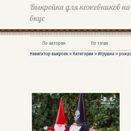
Выкройки для кожевников на
вкус
По авторам
По тэгам
Навигатор выкроек
»
Категории
»
Игрушка
»
рожде