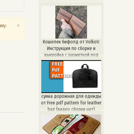
×
му:
Кошелек бифолд от VolkoV.
Инструкция по сборке и
выкройка с разметкой под
разные пробойники:
сумка дорожная для одежды
от Free pdf pattern for leather
bag (видео сборки нет)
https://www.youtube.com/watch?
v=LNJgFSBT86E