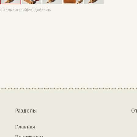
0 Комментарий(ев) Добавить
Разделы
О
Главная
По авторам