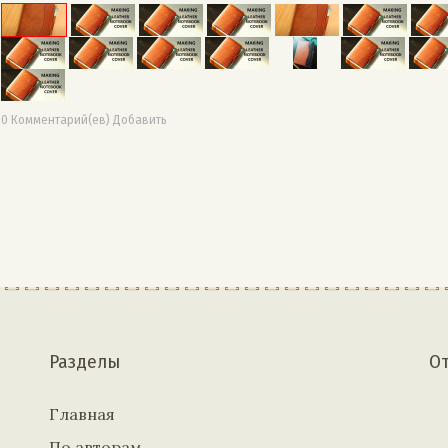
0 Комментарий(ев) Добавить
Разделы
О
Главная
По авторам