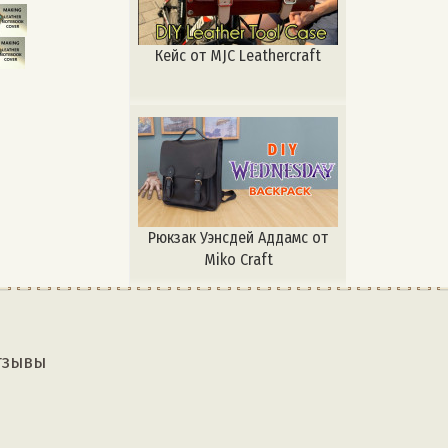
Кейс от MJC Leathercraft
Рюкзак Уэнсдей Аддамс от
Miko Craft
тзывы