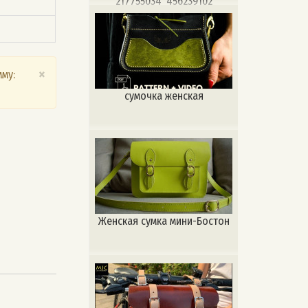
217755034_456239102
×
му:
сумочка женская
Женская сумка мини-Бостон