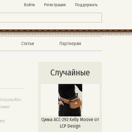
Войти
Регистрация
Поддержать
Статьи
Партнерам
Случайные
Sozonobo.
жные
Сумка ACC-292 Kelly Moove от
ну
LCP Design