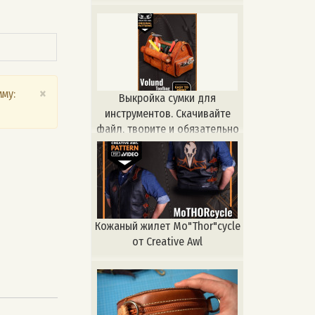
×
му:
Выкройка сумки для
инструментов. Скачивайте
файл, творите и обязательно
делитесь с нами итогами! Если
вам нужна консультация по
выбору конкретной кожи для
данного проекта или её
наличию, напишите нам.
Кожаный жилет Mo"Thor"cycle
от Creative Awl