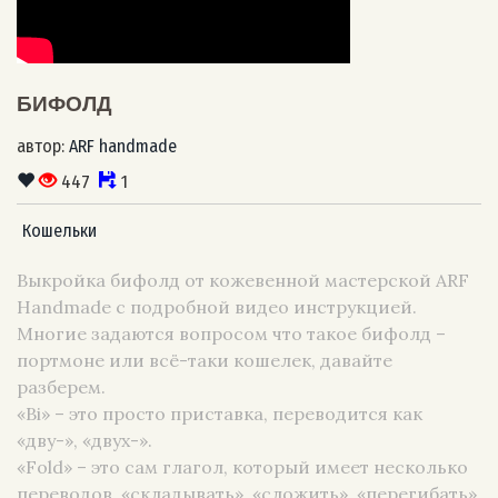
БИФОЛД
автор:
ARF handmade
447
1
Кошельки
Выкройка бифолд от кожевенной мастерской ARF
Handmade с подробной видео инструкцией.
Многие задаются вопросом что такое бифолд –
портмоне или всё-таки кошелек, давайте
разберем.
«Bi» – это просто приставка, переводится как
«дву-», «двух-».
«Fold» – это сам глагол, который имеет несколько
переводов, «складывать», «сложить», «перегибать».