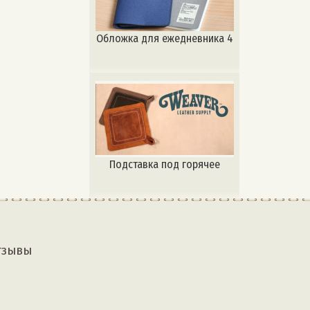
#изделияизкожи #leathercraft
#leather #pablikkozhevnika
#выкройкиизкожи #выкройки
Обложка для ежедневника 4
Подставка под горячее
тзывы