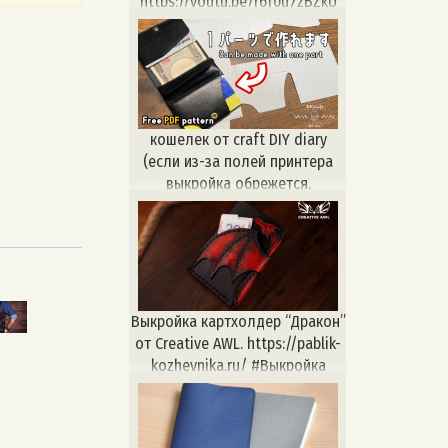
https://youtu.be/r6f0u7zBZkU
кошелек от craft DIY diary
(если из-за полей принтера
выкройка обрежется,
дорисуйте вручную по
размерам)
https://www.youtube.com/watch?
v=iocEISSRxH0
Выкройка картхолдер “Дракон”
от Creative AWL. https://pablik-
kozhevnika.ru/ #Выкройка
#выкройкикожевника
#выкройкаизкожи
#натуральнаякожа