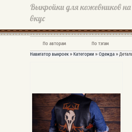
Выкройки для кожевников на
вкус
По авторам
По тэгам
Навигатор выкроек
»
Категории
»
Одежда
»
Детал