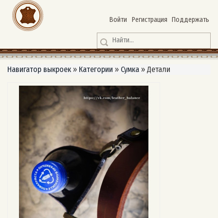
Войти
Регистрация
Поддержать
Навигатор выкроек
»
Категории
»
Сумка
»
Детали