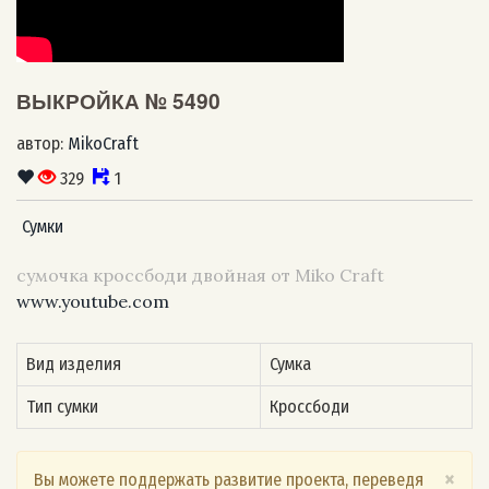
ВЫКРОЙКА № 5490
автор:
MikoCraft
329
1
Сумки
сумочка кроссбоди двойная от Miko Craft
www.youtube.com
Вид изделия
Сумка
Тип сумки
Кроссбоди
×
Вы можете поддержать развитие проекта, переведя