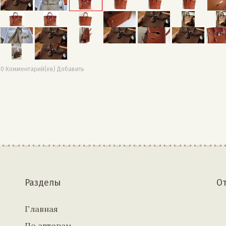
0 Комментарий(ев) Добавить
Разделы
О
Главная
По авторам