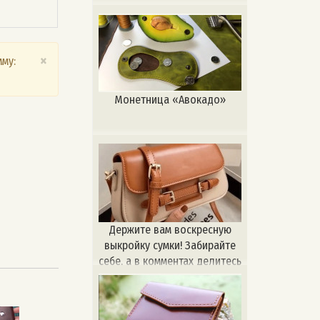
×
му:
Монетница «Авокадо»
Держите вам воскресную
выкройку сумки! Забирайте
себе, а в комментах делитесь
работами и спрашивайте
совета 😉 Нас читают как
новички, так и опытные