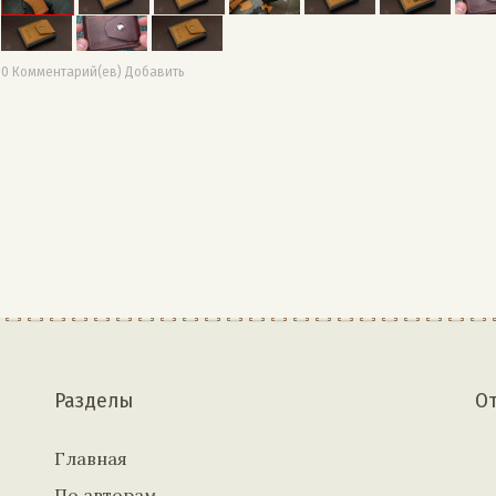
0 Комментарий(ев) Добавить
Разделы
О
Главная
По авторам