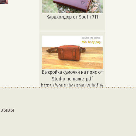
мастера. Так что вам с
радостью подскажут и помогут
🤝
Кардхолдер от South 711
Выкройка сумочки на пояс от
Studio no name. pdf
https://youtu.be/Dpm5WJh6f04
Бесплатные выкройки
кожевникам доступны на сайте
dragonking.ru
тзывы