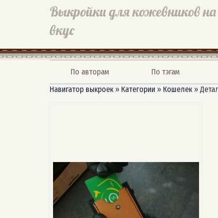
Выкройки для кожевников на
вкус
По авторам
По тэгам
Навигатор выкроек
»
Категории
»
Кошелек
»
Дета