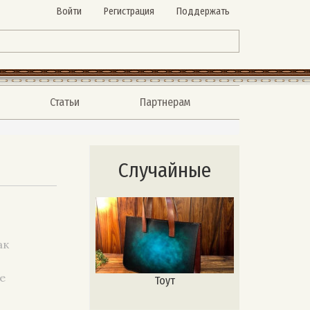
Войти
Регистрация
Поддержать
Статьи
Партнерам
Случайные
ак
0
е
Тоут