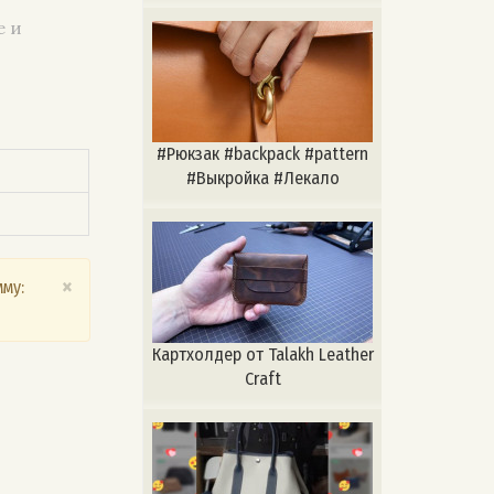
е и
#Рюкзак #backpack #pattern
#Выкройка #Лекало
×
му:
Картхолдер от Talakh Leather
Craft