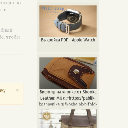
ов ада по
ь и
обный
е, чтобы
Выкройка PDF | Apple Watch
×
му:
Бифолд на кнопке от Shooka
Leather. МК 👉https://pablik-
kozhevnika.ru/koshelek-bifold-
na-knopke-ot-shooka-leather/
#Выкройка
#выкройкикожевника