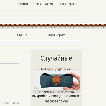
Войти
Регистрация
Поддержать
Статьи
Партнерам
Случайные
—
ряя
Выкройка чехол для очков от
rascasse tokyo
рвозданном