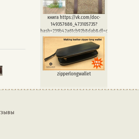
#выкройкаизкожи
#натуральнаякожа
#изделияизкожи #leathercraft
книга https://vk.com/doc-
#leather #pablikkozhevnika
149357686_473105735?
#выкройкиизкожи #выкройки
hash=239b42a61cb92b8dab&dl=c2caffea87d5a
zipperlongwallet
тзывы