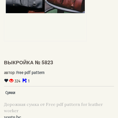
ВЫКРОЙКА № 5823
автор:
Free pdf pattern
324
1
Сумки
Дорожная сумка от Free pdf pattern for leather
worker
youtu.be