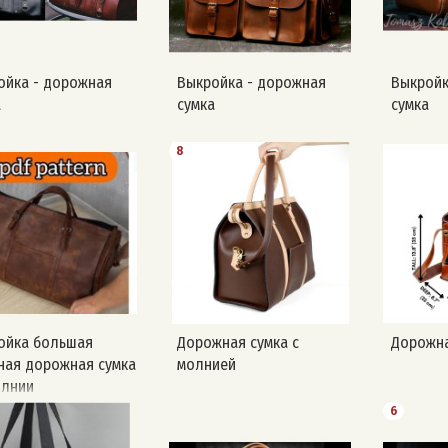
ойка - дорожная
Выкройка - дорожная
Выкройк
а
сумка
сумка
8
ойка большая
Дорожная сумка с
Дорожна
ная дорожная сумка
молнией
олнии
6