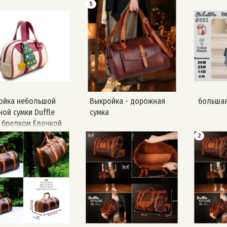
 выкройки Creative
5
ойка небольшой
Выкройка - дорожная
большая
ой сумки Duffle
сумка
с брелком Ёлочкой
2