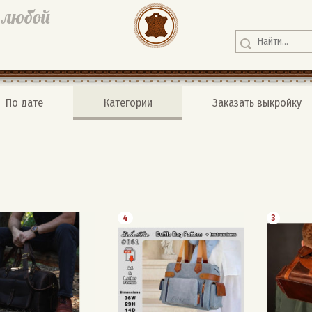
 любой
По дате
Категории
Заказать выкройку
4
3