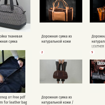
ойка тканевая
Дорожная сумка из
Дорожна
жная сумка
натуральной кожи
натурал
LEATHER 
Два раз
2
5
лед от Free pdf
Дорожная сумка из
rn for leather bag
натуральной кожи /