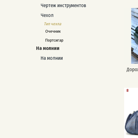
Чертеж инструментов
Чехол
Тип чехла
Очечник
Портсигар
На молнии
На молнии
Дорож
8