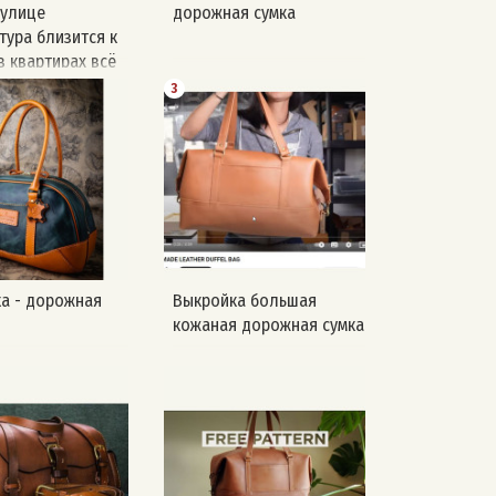
 улице
дорожная сумка
тура близится к
в квартирах всё
дали отопление,
3
согреть вас
й выкроек 🔥
 в программе
я дорожная
олл-топ ✂️
: creative awl
а - дорожная
Выкройка большая
кожаная дорожная сумка