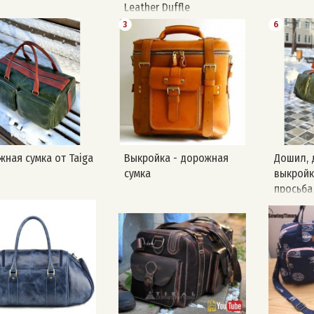
Leather Duffle
3
6
ная сумка от Taiga
Выкройка - дорожная
Дошил, 
сумка
выкройк
просьба
авторст
по сбор