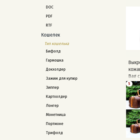
Автор
DOC
AWL
PDF
RTF
Кошелек
Тип кошелька
Бифолд
Гармошка
Выкр
кожан
Докхолдер
Bag 
Зажим для купюр
5
Зиппер
Картхолдер
Лонгер
Монетница
Портмоне
Трифолд