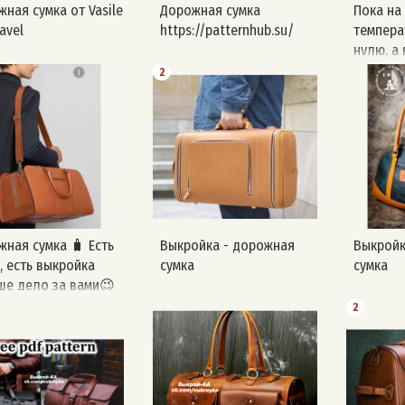
ная сумка от Vasile
Дорожная сумка
Пока на
avel
https://patternhub.su/
темпера
нулю, а 
еще не 
2
спешим 
раздаче
Сегодня
больша
сумка р
источник
жная сумка 🧳 Есть
Выкройка - дорожная
Выкройк
, есть выкройка
сумка
сумка
ше дело за вами😉
2