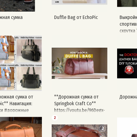
жная сумка
Duffle Bag от EchoPic
Выкройк
спортив
скрутка 
Creative
рожная сумка от
**Дорожная сумка от
Дорожна
ic** Навигация:
Springbok Craft Co**
ки #дорожные
https://youtu.be/96Degx-
ройка #echopic
Vzp8?si=moi-1I5J-2TVNOJE
2
ка408
[ПОДБОРКИ
ИНСТРУМЕНТОВ]