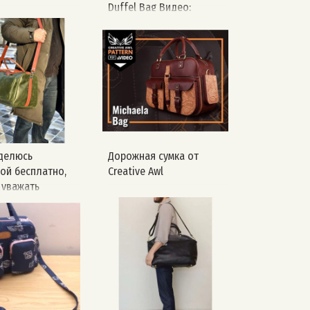
Duffel Bag Видео:
https://vk.com/video-
217755034_456239115
делюсь
Дорожная сумка от
ой бесплатно,
Creative Awl
 уважать
во. Инструкции
ке не делал.