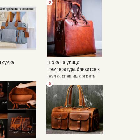
8
 сумка
Пока на улице
температура близится к
нулю, спешим согреть
вас раздачей выкроек 🔥
6
Сегодня в программе
небольшая дорожная
сумка ✂ источник:
leather artisans