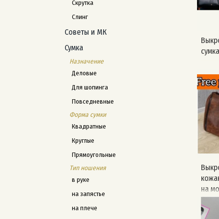
Скрутка
Слинг
Советы и МК
Выкр
Сумка
сумк
Назначение
Деловые
Для шопинга
Повседневные
Форма сумки
Квадратные
Круглые
Прямоугольные
Выкр
Тип ношения
кожа
в руке
на м
на запястье
на плече