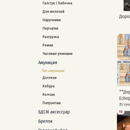
Галстук / Бабочка
Для мелочей
Доро
Наручники
Перчатки
Разгрузка
Ремни
Часовые ремешки
Амуниция
Тип амуниции
Доспехи
Кобура
**До
Колчан
Echop
Патронташ
#сум
#вык
БДСМ аксессуар
10
#сум
Брелок