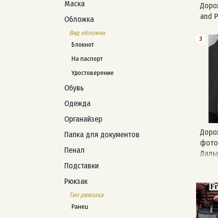
Маска
Дорож
and P
Обложка
Вид обложки
3
Блокнот
На паспорт
Удостоверение
Обувь
Одежда
Органайзер
Доро
Папка для документов
фото
Пенал
Даль
Подставки
Рюкзак
Тип рюкзака
Ранец