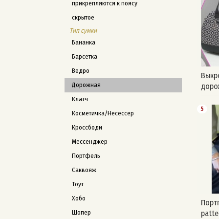
прикрепляются к поясу
скрытое
Тип сумки
Бананка
Барсетка
Ведро
Выкр
Дорожная
доро
Клатч
5
Косметичка/Несессер
Кроссбоди
Мессенджер
Портфель
Саквояж
Тоут
Хобо
Портп
patte
Шопер