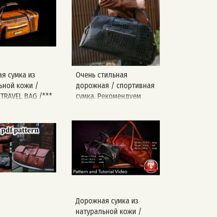
я сумка из
Очень стильная
ьной кожи /
дорожная / спортивная
TRAVEL BAG /***
сумка. Рекомендуем
мера ***/
присмотреться 👌🏻 А в
вашем портфолио есть
сумки? Делитесь в
комментариях👇🏼
Дорожная сумка из
натуральной кожи /