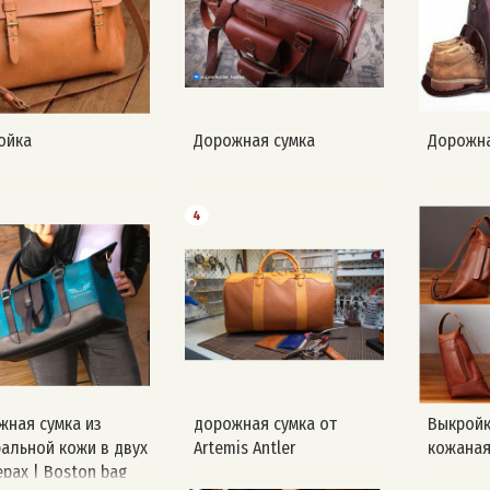
(https://t.me/vykroiki_free/6270)
Навигация: #сумки
#дорожные #выкройка
#springbok #сумка954
ойка
Дорожная сумка
Дорожна
4
жная сумка из
дорожная сумка от
Выкройк
ральной кожи в двух
Artemis Antler
кожаная 
рах | Boston bag