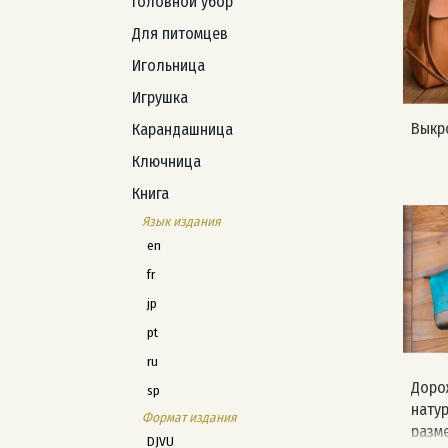
Головной убор
Для питомцев
Игольница
Игрушка
Выкр
Карандашница
Ключница
Книга
Язык издания
en
fr
jp
pt
ru
Доро
sp
нату
Формат издания
разме
DJVU