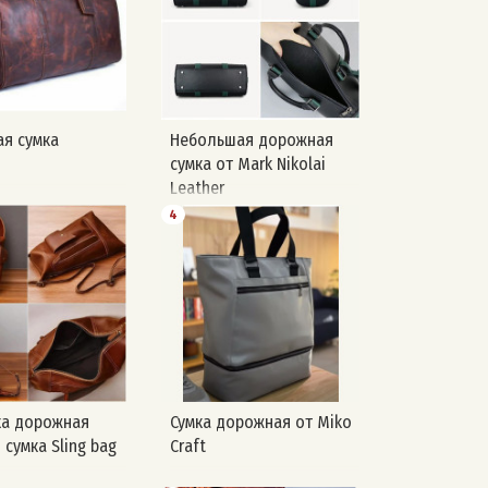
я сумка
Небольшая дорожная
сумка от Mark Nikolai
Leather
https://vk.com/wall-
4
194614716_987
Навигация: #сумки
#дорожные #выкройка
#mark_nikolai
а дорожная
Сумка дорожная от Miko
сумка Sling bag
Craft