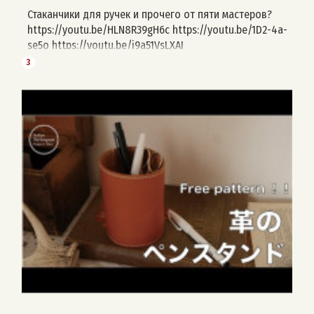
Стаканчики для ручек и прочего от пяти мастеров?
https://youtu.be/HLN8R39gH6c https://youtu.be/1D2-4a-
se5o https://youtu.be/i9a51VsLXAI
https://youtu.be/uV_BsdBfk7M
3
https://youtu.be/aiPeJ9UoIGY