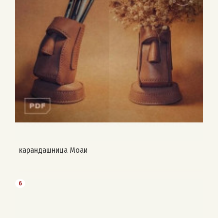
карандашница Моаи
6