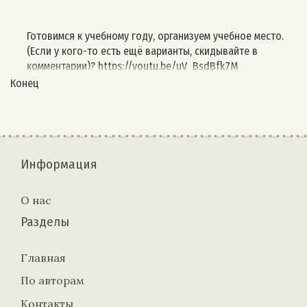
Готовимся к учебному году, организуем учебное место.
(Если у кого-то есть ещё варианты, скидывайте в
комментарии)? https://youtu.be/uV_BsdBfk7M
https://youtu.be/1D2-4a-se5o
Конец
https://youtu.be/U4XLDY69EXU
https://youtu.be/TiAU7bkC9xo
https://youtu.be/i9a51VsLXAI
Информация
О нас
Разделы
Главная
По авторам
Контакты