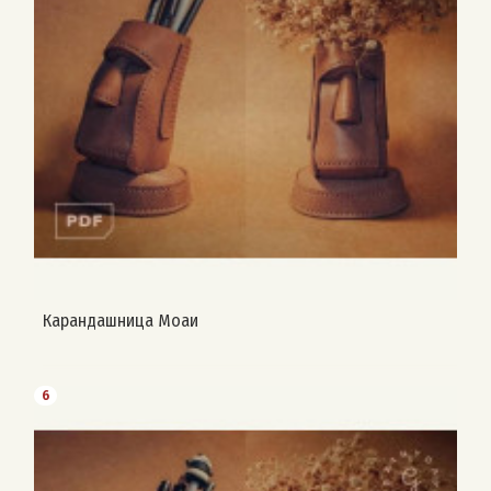
Карандашница Моаи
6