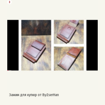
3
Зажим для купюр от By.EserHan