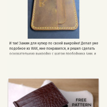
И так! Зажим для купюр по своей выкройке! Делал уже
подобное из WAX, мне понравился, и решил сделать
основательную выкройку с шагом пробойника 4мм, и
делюсь с Вами!) Делал из Crazy Horse 1.4-1.6mm.
Пршивал нитью “Trenkilo” 0.6 mm. Испытывал
выкройку, выявил некоторые недочеты, например на
колотил много лишних отверстий, пришлось ложить
декоративные строчки, ну типа так задумано 😁 Все по
устранял, Вам оставляю без изъянов! (ну это не точно)
если кто найдет косяк пишите не стесняйтесь буду
применять меры по устранению! И ещё просьба,
присылайте фото готовых работ, очень интересно,
буду выкладывать здесь! Ну или если выкладываете у