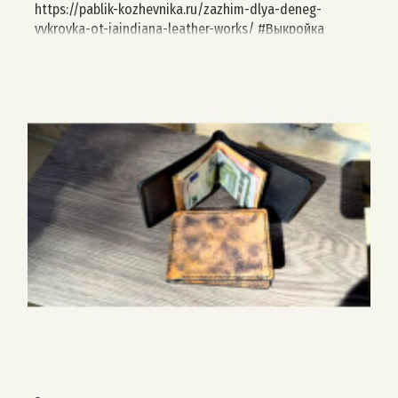
https://pablik-kozhevnika.ru/zazhim-dlya-deneg-
vykroyka-ot-jaindiana-leather-works/ #Выкройка
#выкройкикожевника #выкройкаизкожи
#натуральнаякожа #изделияизкожи #leathercraft
#leather #pablikkozhevnika #выкройкиизкожи
#выкройки