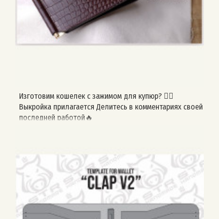
себя, отмечайте меня, буду признателен!)
https://youtube.com/shorts/ZxeVjI7mT9Q?
si=Dc8RsewfJxIl4oTx
Изготовим кошелек с зажимом для купюр? 👇🏻
Выкройка прилагается Делитесь в комментариях своей
последней работой🔥