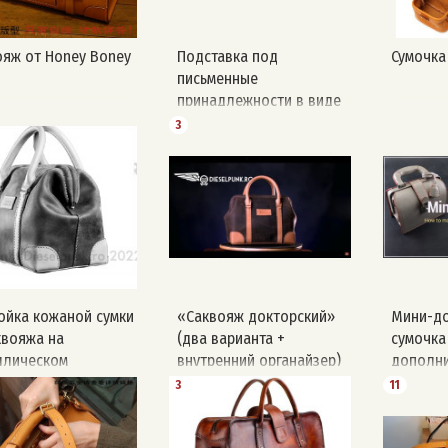
ояж от Honey Boney
Подставка под
Сумочка
письменные
принадлежности в виде
саквояжа
3
ойка кожаной сумки
«Саквояж докторский»
Мини-до
квояжа на
(два варианта +
сумочка
ллическом
внутренний органайзер)
дополни
низме закрывания
#сумка
изготов
3
11
выкройк
канала 