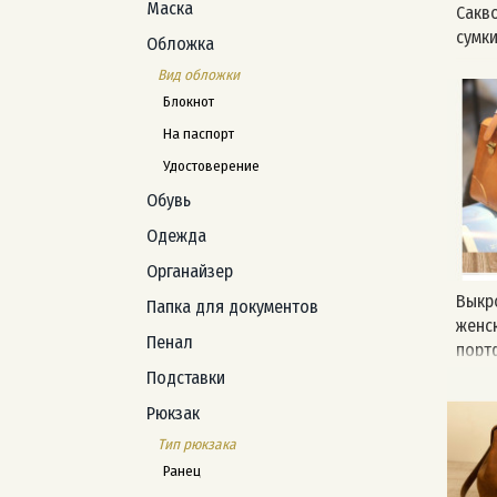
Маска
Сакв
сумк
Обложка
Вид обложки
Блокнот
На паспорт
Удостоверение
Обувь
Одежда
Органайзер
Выкр
Папка для документов
женс
Пенал
порт
сумк
Подставки
Рюкзак
Тип рюкзака
Ранец