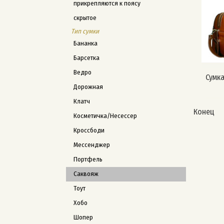
прикрепляются к поясу
скрытое
Тип сумки
Бананка
Барсетка
Ведро
Сумка
Дорожная
Клатч
Конец
Косметичка/Несессер
Кроссбоди
Мессенджер
Портфель
Саквояж
Тоут
Хобо
Шопер