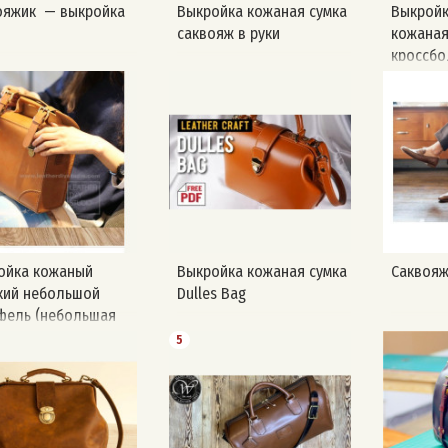
ояжик — выкройка
Выкройка кожаная сумка
Выкройк
и
саквояж в руки
кожаная
кроссбо
ойка кожаный
Выкройка кожаная сумка
Саквоя
кий небольшой
Dulles Bag
фель (небольшая
а саквояж)
5