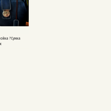
ойка ?Сумка
ж