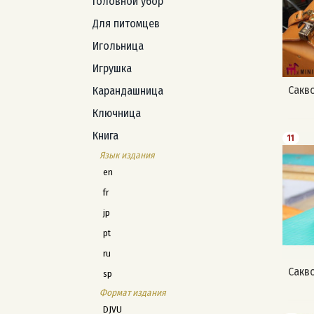
Головной убор
Для питомцев
Игольница
Игрушка
Сакв
Карандашница
Ключница
Книга
11
Язык издания
en
fr
jp
pt
ru
Сакв
sp
Формат издания
DJVU