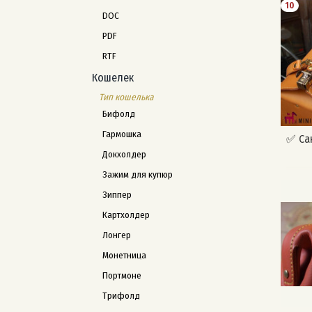
10
DOC
PDF
RTF
Кошелек
Тип кошелька
Бифолд
Гармошка
✅ Са
Докхолдер
Зажим для купюр
Зиппер
Картхолдер
Лонгер
Монетница
Портмоне
Трифолд