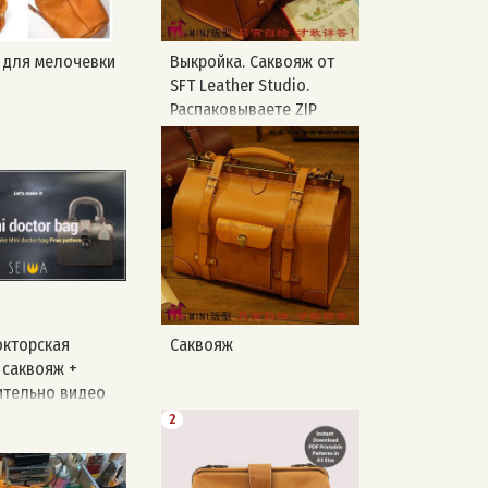
 для мелочевки
Выкройка. Саквояж от
SFT Leather Studio.
Распаковываете ZIP
формат и там будут PDF
файлы 👇🏻
кторская
Саквояж
 саквояж +
тельно видео
ление ручки +
2
а сумочки От
SEIWA KOREA