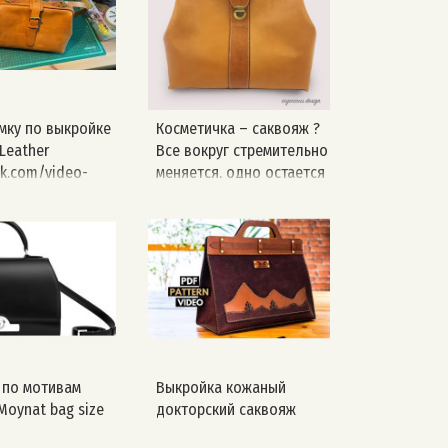
 Республика
.com/@SEIWAKOREA
яж
ыйсаквояж
скийсаквояж
мку по выкройке
Косметичка – саквояж ?
ждоктора
Leather
Все вокруг стремительно
жизкожи
vk.com/video-
меняется, одно остается
78_456244237
неизменным — выкройку
мы оставили внутри
поста ✂ источник:
neovima
 по мотивам
Выкройка кожаный
Moynat bag size
докторский саквояж