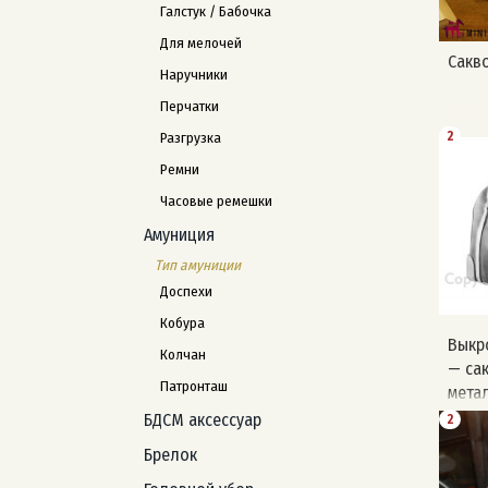
Галстук / Бабочка
Для мелочей
Сакв
Наручники
Перчатки
2
Разгрузка
Ремни
Часовые ремешки
Амуниция
Тип амуниции
Доспехи
Кобура
Выкр
Колчан
— са
Патронташ
мета
меха
БДСМ аксессуар
2
Брелок