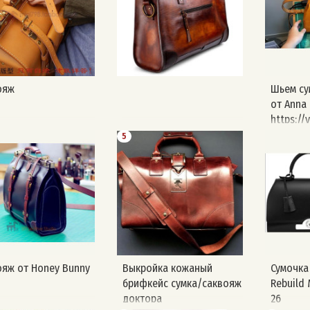
Страна:
Корея
youtube
#сакво
#кожан
#доктор
ояж
Шьем су
#саквоя
от Anna 
#саквоя
https://
1609187
5
ояж от Honey Bunny
Выкройка кожаный
Сумочка
брифкейс сумка/саквояж
Rebuild 
доктора
26