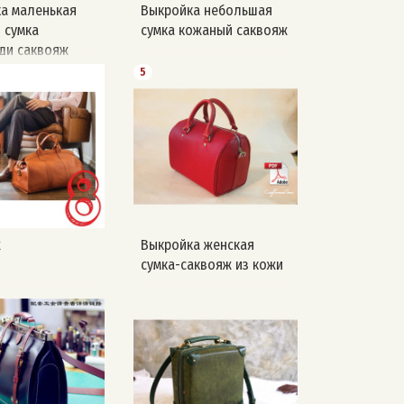
а маленькая
Выкройка небольшая
 сумка
сумка кожаный саквояж
ди саквояж
5
ж
Выкройка женская
сумка-саквояж из кожи