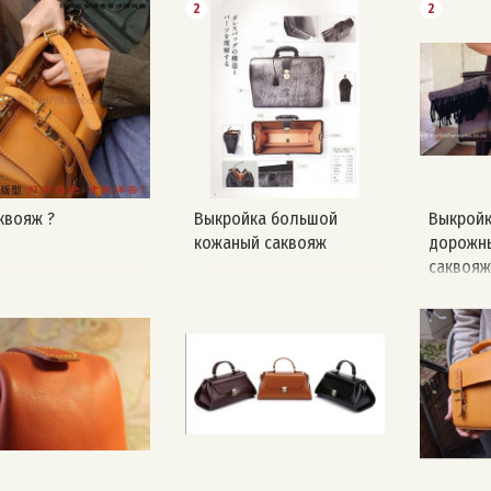
2
2
квояж ?
Выкройка большой
Выкройк
кожаный саквояж
дорожн
саквояж