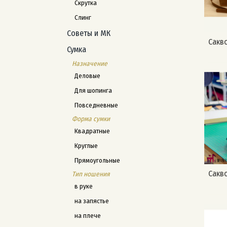
Скрутка
Слинг
Советы и МК
Сакв
Сумка
Назначение
Деловые
Для шопинга
Повседневные
Форма сумки
Квадратные
Круглые
Прямоугольные
Сакв
Тип ношения
в руке
на запястье
на плече