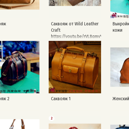
ояж
Саквояж от Wild Leather
Выкройк
Craft
кожи
https://youtu.be/rVL8qmvYkLQ
ояж 2
Саквояж 1
Женский
2