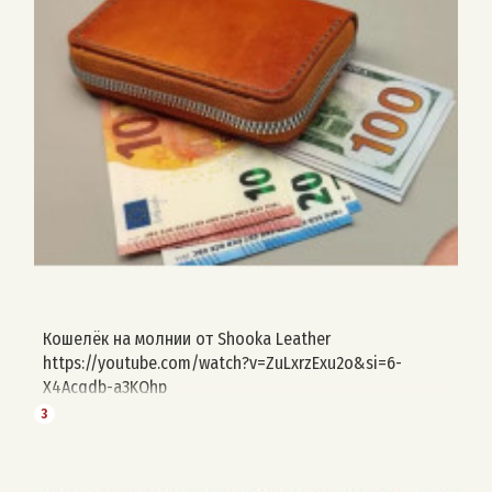
Кошелёк на молнии от Shooka Leather
https://youtube.com/watch?v=ZuLxrzExu2o&si=6-
X4Acqdb-a3KQhp
3