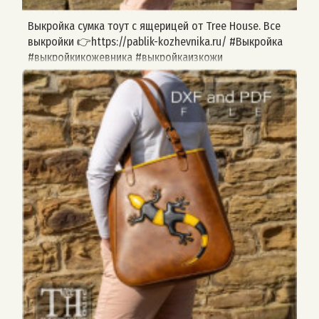
Выкройка сумка тоут с ящерицей от Tree House. Все
выкройки 👉https://pablik-kozhevnika.ru/ #Выкройка
#выкройкикожевника #выкройкаизкожи
#натуральнаякожа #изделияизкожи #leathercraft
#leather #pablikkozhevnika #выкройкиизкожи
#выкройки