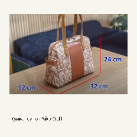
#сумки_женские #тоут #выкройка #dieselpunkro
#сумка957
Сумка тоут от Miko Craft