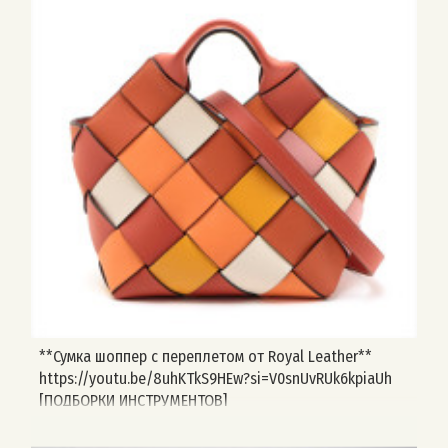
**Сумка шоппер с переплетом от Royal Leather**
https://youtu.be/8uhKTkS9HEw?si=V0snUvRUk6kpiaUh
[ПОДБОРКИ ИНСТРУМЕНТОВ]
(https://t.me/vykroiki_free/6270) Навигация: #сумки
#сумки_женские #тоут #шопперы #выкройка