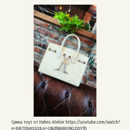
Сумка тоут от Hahns Atelier https://youtube.com/watch?
v=8MTXbnYzlzI&si=QNdlN6WU9KLDDYfD