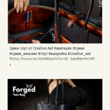
Сумка тоут от Creative Awl Навигация: #сумки
#сумки_женские #тоут #выкройка #creative_awl
[https://youtu.be/A0JjNl9eLYU?si=Sb_5wh9hBr1Yv2JR|
Видео сборки] [https://t.me/share/url?
2
url=https://t.me/bags_pattern/1847|Поделиться]