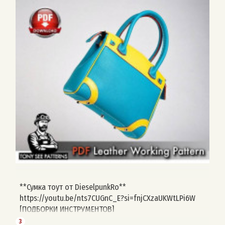
#royal_leather #сумка959
**Сумка тоут от DieselpunkRo**
https://youtu.be/nts7CUGnC_E?si=fnjCXzaUKWtLPi6W
[ПОДБОРКИ ИНСТРУМЕНТОВ]
(https://t.me/vykroiki_free/6270) Навигация: #сумки
3