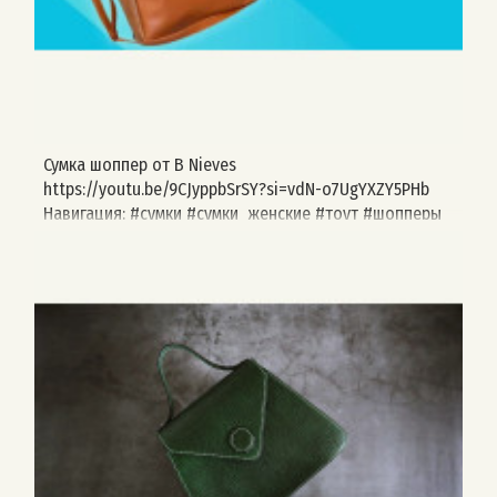
Сумка шоппер от B Nieves
https://youtu.be/9CJyppbSrSY?si=vdN-o7UgYXZY5PHb
Навигация: #сумки #сумки_женские #тоут #шопперы
#выкройка #b_nieves