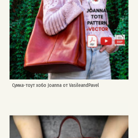
Сумка-тоут хобо Joanna от VasileandPavel