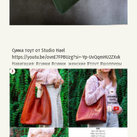
Сумка тоут от Studio Hael
https://youtu.be/ovnE7FPBUzg?si=-Yp-UvQqmHU2ZXvk
Навигация: #сумки #сумки_женские #тоут #шопперы
#выкройка #studio_hael
3