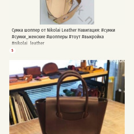
Сумка шоппер от Nikolai Leather Навигация: #сумки
#сумки_женские #шопперы #тоут #выкройка
#nikolai_leather
5